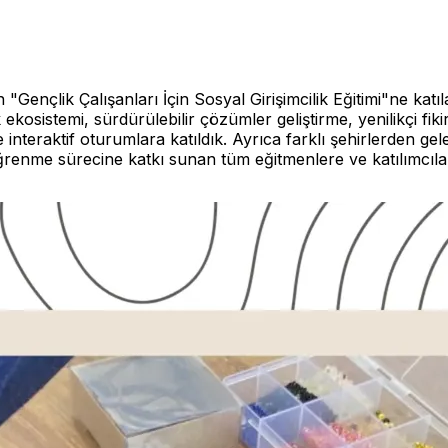
Gençlik Çalışanları İçin Sosyal Girişimcilik Eğitimi"ne katılar
ik ekosistemi, sürdürülebilir çözümler geliştirme, yenilikçi f
ne interaktif oturumlara katıldık. Ayrıca farklı şehirlerden 
i öğrenme sürecine katkı sunan tüm eğitmenlere ve katılımcıl